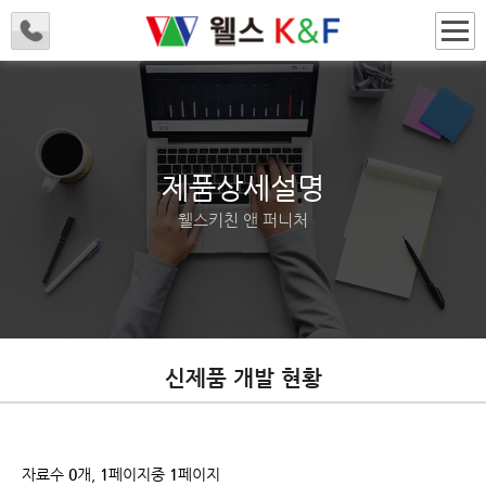
제품상세설명
웰스키친 앤 퍼니처
신제품 개발 현황
자료수
0
개,
1
페이지중
1
페이지