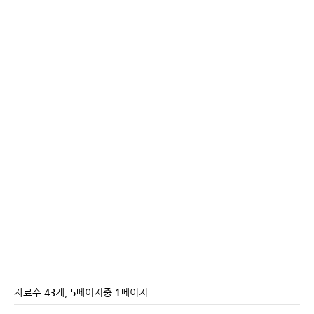
자료수
43
개,
5
페이지중
1
페이지