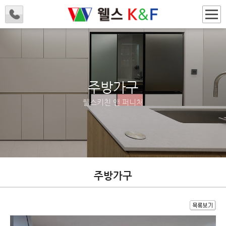
주방가구
웰스키친 앤 퍼니처
주방가구