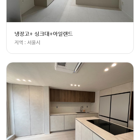
냉장고+ 싱크대+아일랜드
지역 : 서울시