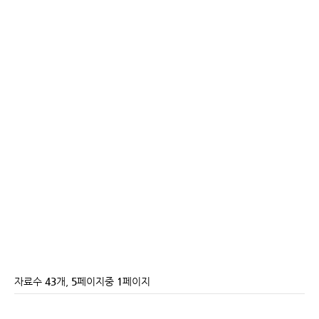
자료수
43
개,
5
페이지중
1
페이지