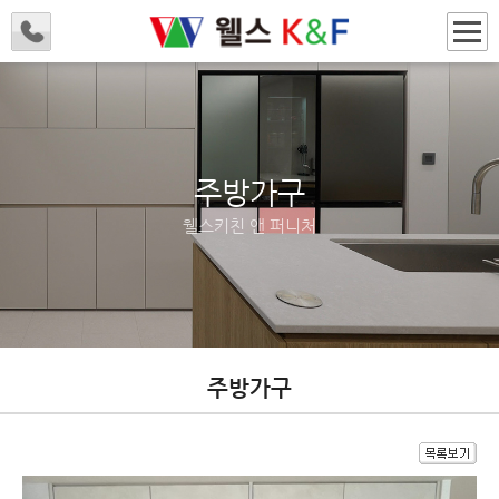
주방가구
웰스키친 앤 퍼니처
주방가구