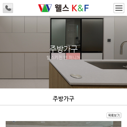
주방가구
웰스키친 앤 퍼니처
주방가구