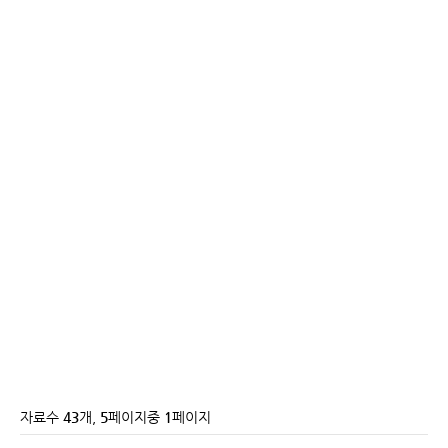
자료수
43
개,
5
페이지중
1
페이지