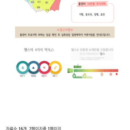
자료수
16
개,
2
페이지중
1
페이지